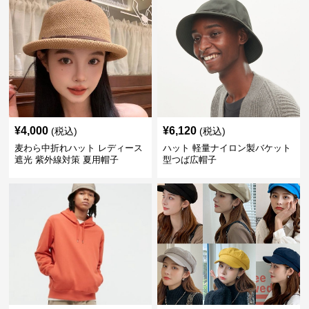
¥
4,000
¥
6,120
(税込)
(税込)
麦わら中折れハット レディース
ハット 軽量ナイロン製バケット
遮光 紫外線対策 夏用帽子
型つば広帽子