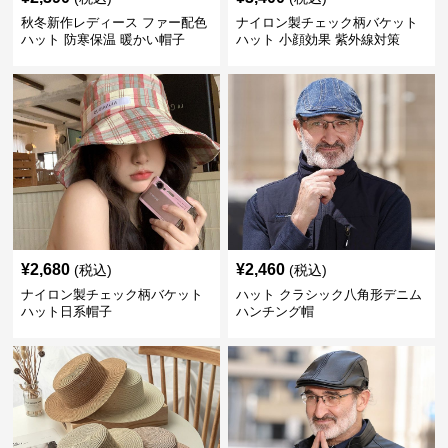
秋冬新作レディース ファー配色
ナイロン製チェック柄バケット
ハット 防寒保温 暖かい帽子
ハット 小顔効果 紫外線対策
¥
2,680
¥
2,460
(税込)
(税込)
ナイロン製チェック柄バケット
ハット クラシック八角形デニム
ハット日系帽子
ハンチング帽