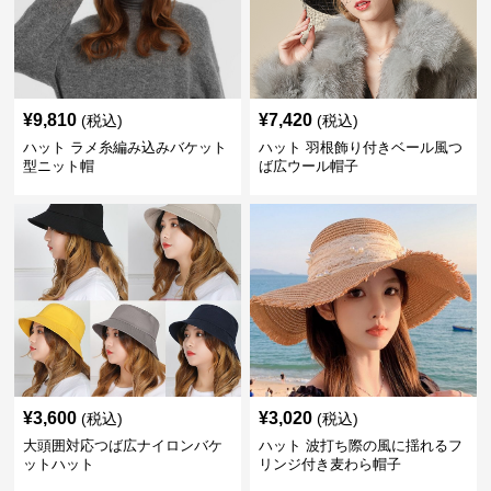
¥
9,810
¥
7,420
(税込)
(税込)
ハット ラメ糸編み込みバケット
ハット 羽根飾り付きベール風つ
型ニット帽
ば広ウール帽子
¥
3,600
¥
3,020
(税込)
(税込)
大頭囲対応つば広ナイロンバケ
ハット 波打ち際の風に揺れるフ
ットハット
リンジ付き麦わら帽子