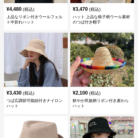
¥
4,480
¥
3,470
(税込)
(税込)
上品なリボン付きウールフェル
ハット 上品な格子柄ウール素材
ト中折れハット
のつば付き帽子
¥
3,430
¥
2,100
(税込)
(税込)
つば広調節可能紐付きナイロン
鮮やか民族柄リボン付き麦わら
ハット
ハット