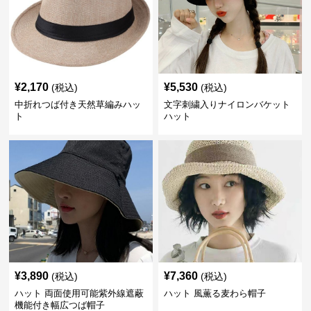
¥
2,170
¥
5,530
(税込)
(税込)
中折れつば付き天然草編みハッ
文字刺繍入りナイロンバケット
ト
ハット
¥
3,890
¥
7,360
(税込)
(税込)
ハット 両面使用可能紫外線遮蔽
ハット 風薫る麦わら帽子
機能付き幅広つば帽子