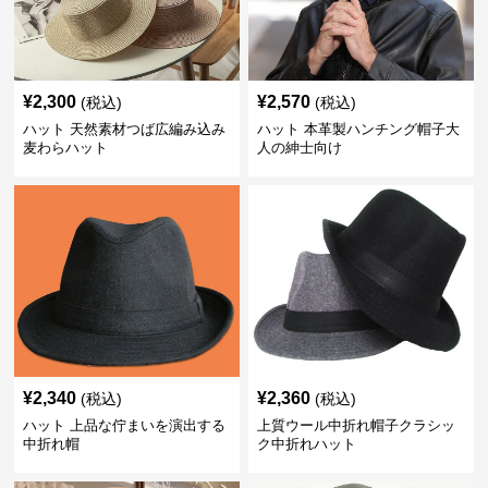
¥
2,300
¥
2,570
(税込)
(税込)
ハット 天然素材つば広編み込み
ハット 本革製ハンチング帽子大
麦わらハット
人の紳士向け
¥
2,340
¥
2,360
(税込)
(税込)
ハット 上品な佇まいを演出する
上質ウール中折れ帽子クラシッ
中折れ帽
ク中折れハット