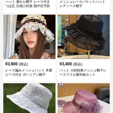
ハット 麦わら帽子 レース付き
メッシュレースバケットハット
つば広 日焼け対策 熱中症予防
レディース帽子
¥
3,900
¥
3,400
(税込)
(税込)
レース編みメッシュハット 木製
ハット 小顔効果メッシュ帽子レ
ビーズ付き ボヘミアン帽子
ースフリル紫外線カット