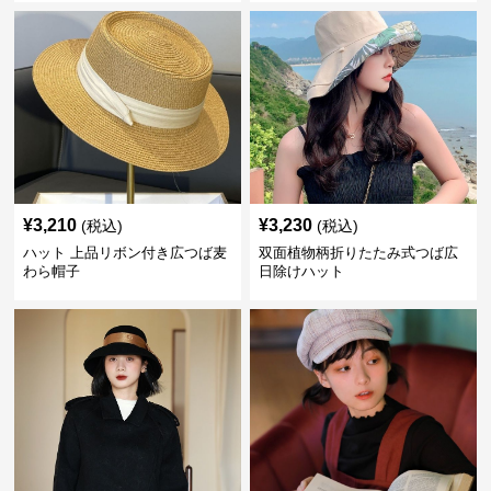
¥
3,210
¥
3,230
(税込)
(税込)
ハット 上品リボン付き広つば麦
双面植物柄折りたたみ式つば広
わら帽子
日除けハット