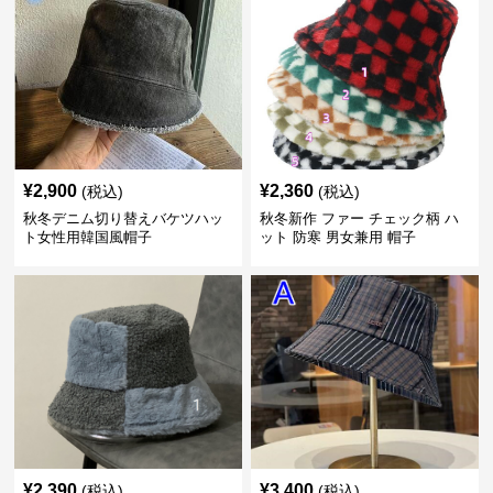
¥
2,900
¥
2,360
(税込)
(税込)
秋冬デニム切り替えバケツハッ
秋冬新作 ファー チェック柄 ハ
ト女性用韓国風帽子
ット 防寒 男女兼用 帽子
¥
2,390
¥
3,400
(税込)
(税込)