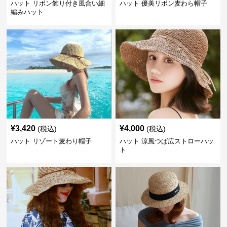
ハット リボン飾り付き風合い細
ハット 優美リボン麦わら帽子
編みハット
¥
3,420
¥
4,000
(税込)
(税込)
ハット リゾート麦わり帽子
ハット 涼風つば広ストローハッ
ト