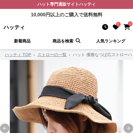
ハット
専門通販サイト
ハッティ
10,000
円以上のご購入で送料無料
0
0
ハッティ
新着商品
商品を検索
人気ランキング
ハッティ TOP
›
ストローの一覧
›
ハット 優雅なつば広ストローハ
Previous slide
Ne