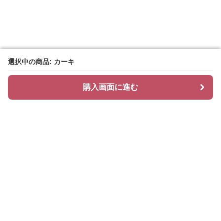
選択中の商品: カーキ
選択中の商品: カーキ
購入画面に進む
購入画面に進む
ハッティ
について