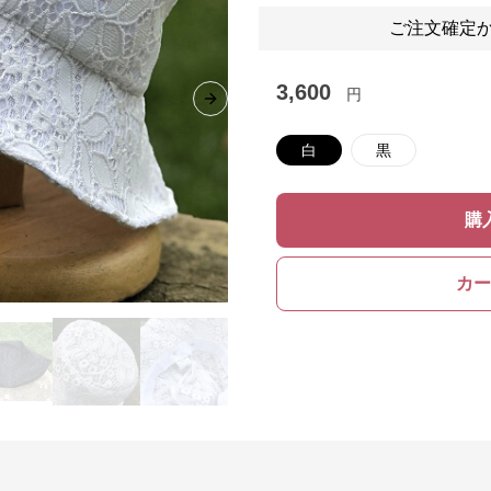
ご注文確定か
3,600
円
Next slide
白
黒
購
カー