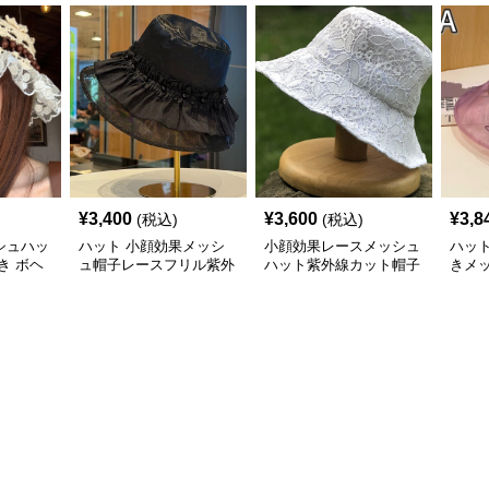
¥
3,400
¥
3,600
¥
3,8
(税込)
(税込)
シュハッ
ハット 小顔効果メッシ
小顔効果レースメッシュ
ハッ
き ボヘ
ュ帽子レースフリル紫外
ハット紫外線カット帽子
きメ
線カット
帽 女