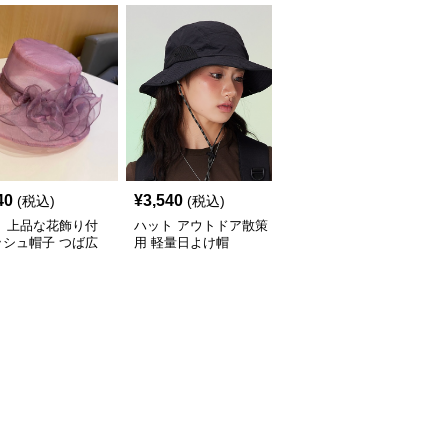
40
¥
3,540
¥
5,680
(税込)
(税込)
(税込)
ト 上品な花飾り付
ハット アウトドア散策
ハット アウトドア用紐
ッシュ帽子 つば広
用 軽量日よけ帽
付きつば広防水帽子
性用