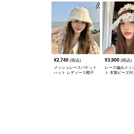
¥
2,740
¥
3,900
(税込)
(税込)
メッシュレースバケット
レース編みメッ
ハット レディース帽子
ト 木製ビーズ付
ミアン帽子