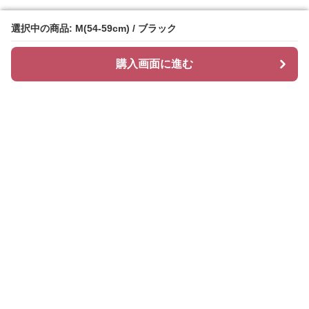
選択中の商品: M(54-59cm) / ブラック
選択中の商品: M(54-59cm) / ブラック
購入画面に進む
購入画面に進む
ハッティ
について
会社概要