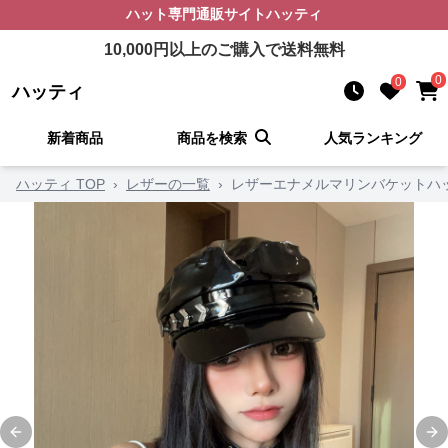
ハット
専門通販サイト
ハッティ
10,000
円以上のご購入で送料無料
0
0
ハッティ
新着商品
商品を検索
人気ランキング
ハッティ TOP
›
レザーの一覧
›
レザーエナメルマリンバケットハ
Previous slide
Ne