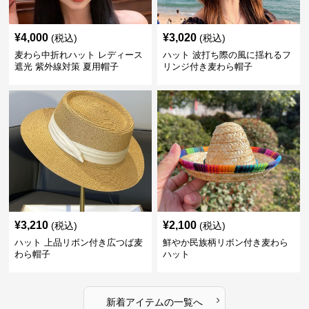
¥
4,000
¥
3,020
(税込)
(税込)
麦わら中折れハット レディース
ハット 波打ち際の風に揺れるフ
遮光 紫外線対策 夏用帽子
リンジ付き麦わら帽子
¥
3,210
¥
2,100
(税込)
(税込)
ハット 上品リボン付き広つば麦
鮮やか民族柄リボン付き麦わら
わら帽子
ハット
›
新着アイテムの一覧へ