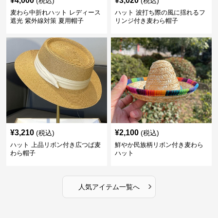
¥
4,000
¥
3,020
(税込)
(税込)
麦わら中折れハット レディース
ハット 波打ち際の風に揺れるフ
遮光 紫外線対策 夏用帽子
リンジ付き麦わら帽子
¥
3,210
¥
2,100
(税込)
(税込)
ハット 上品リボン付き広つば麦
鮮やか民族柄リボン付き麦わら
わら帽子
ハット
›
人気アイテム一覧へ