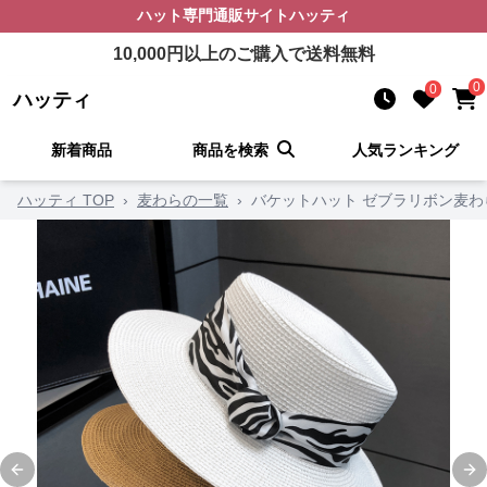
ハット
専門通販サイト
ハッティ
10,000
円以上のご購入で送料無料
0
0
ハッティ
新着商品
商品を検索
人気ランキング
ハッティ TOP
›
麦わらの一覧
›
バケットハット ゼブラリボン麦わ
Previous slide
Ne