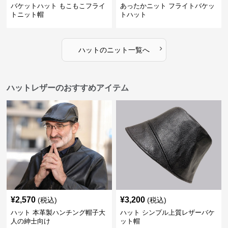
バケットハット もこもこフライ
あったかニット フライトバケッ
トニット帽
トハット
›
ハット
の
ニット
一覧へ
ハットレザーのおすすめアイテム
¥
2,570
¥
3,200
(税込)
(税込)
ハット 本革製ハンチング帽子大
ハット シンプル上質レザーバケ
人の紳士向け
ット帽