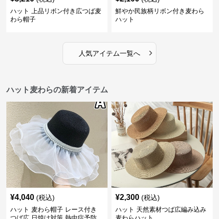
ハット 上品リボン付き広つば麦
鮮やか民族柄リボン付き麦わら
わら帽子
ハット
›
人気アイテム一覧へ
ハット麦わらの新着アイテム
¥
4,040
¥
2,300
(税込)
(税込)
ハット 麦わら帽子 レース付き
ハット 天然素材つば広編み込み
つば広 日焼け対策 熱中症予防
麦わらハット