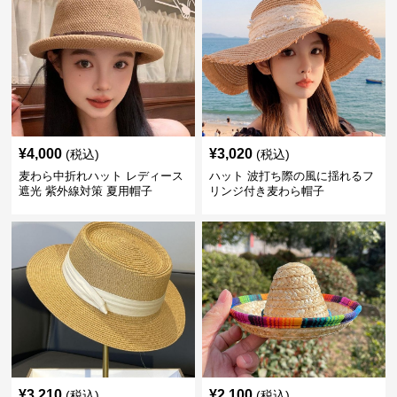
¥
4,000
¥
3,020
(税込)
(税込)
麦わら中折れハット レディース
ハット 波打ち際の風に揺れるフ
遮光 紫外線対策 夏用帽子
リンジ付き麦わら帽子
¥
3,210
¥
2,100
(税込)
(税込)