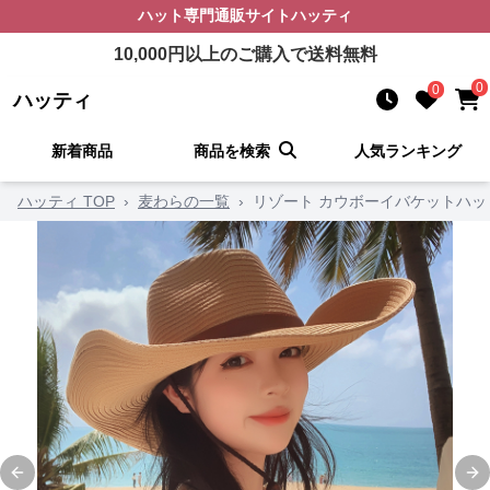
ハット
専門通販サイト
ハッティ
10,000
円以上のご購入で送料無料
0
0
ハッティ
新着商品
商品を検索
人気ランキング
ハッティ TOP
›
麦わらの一覧
›
リゾート カウボーイバケットハッ
Previous slide
Ne