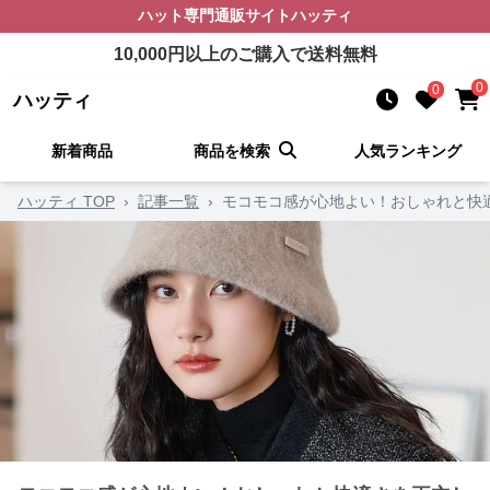
ハット
専門通販サイト
ハッティ
10,000
円以上のご購入で送料無料
0
0
ハッティ
新着商品
商品を検索
人気ランキング
ハッティ TOP
›
記事一覧
›
モコモコ感が心地よい！おしゃれと快