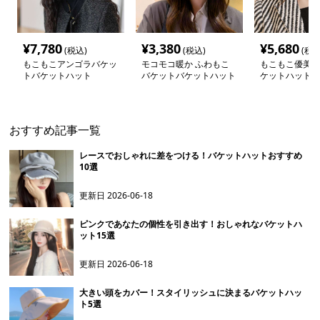
¥
7,780
¥
3,380
¥
5,680
(税込)
(税込)
(税込
もこもこアンゴラバケッ
モコモコ暖か ふわもこ
もこもこ優美バ
トバケットハット
バケットバケットハット
ケットハット
おすすめ記事一覧
レースでおしゃれに差をつける！バケットハットおすすめ
10選
更新日
2026-06-18
ピンクであなたの個性を引き出す！おしゃれなバケットハ
ット15選
更新日
2026-06-18
大きい頭をカバー！スタイリッシュに決まるバケットハッ
ト5選