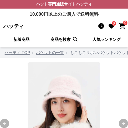
ハット
専門通販サイト
ハッティ
10,000
円以上のご購入で送料無料
0
0
ハッティ
新着商品
商品を検索
人気ランキング
ハッティ TOP
›
バケットの一覧
›
もこもこリボンバケットバケッ
Previous slide
Ne