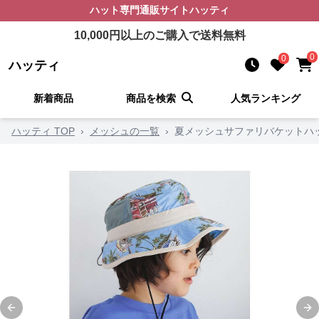
ハット
専門通販サイト
ハッティ
10,000
円以上のご購入で送料無料
0
0
ハッティ
新着商品
商品を検索
人気ランキング
ハッティ TOP
›
メッシュの一覧
›
夏メッシュサファリバケットハ
Previous slide
Ne