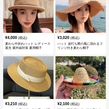
¥
4,000
¥
3,020
(税込)
(税込)
麦わら中折れハット レディース
ハット 波打ち際の風に揺れるフ
遮光 紫外線対策 夏用帽子
リンジ付き麦わら帽子
¥
3,210
¥
2,100
(税込)
(税込)