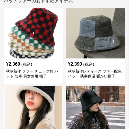
ハットファーのおすすめアイテム
¥
2,360
¥
2,390
(税込)
(税込)
秋冬新作 ファー チェック柄 ハ
秋冬新作レディース ファー配色
ット 防寒 男女兼用 帽子
ハット 防寒保温 暖かい帽子