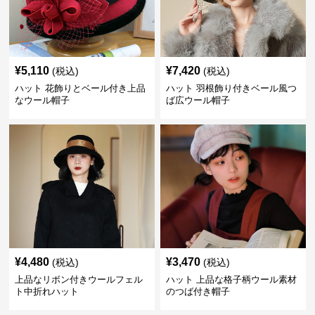
¥
5,110
¥
7,420
(税込)
(税込)
ハット 花飾りとベール付き上品
ハット 羽根飾り付きベール風つ
なウール帽子
ば広ウール帽子
¥
4,480
¥
3,470
(税込)
(税込)
上品なリボン付きウールフェル
ハット 上品な格子柄ウール素材
ト中折れハット
のつば付き帽子