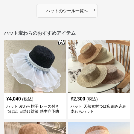
›
ハット
の
ウール
一覧へ
ハット麦わらのおすすめアイテム
¥
4,040
¥
2,300
(税込)
(税込)
ハット 麦わら帽子 レース付き
ハット 天然素材つば広編み込み
つば広 日焼け対策 熱中症予防
麦わらハット