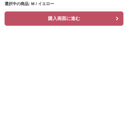
選択中の商品: M / イエロー
選択中の商品: M / イエロー
購入画面に進む
購入画面に進む
ハッティ
について
会社概要
利用規約