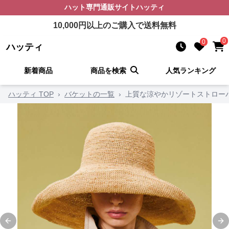
ハット
専門通販サイト
ハッティ
10,000
円以上のご購入で送料無料
0
0
ハッティ
新着商品
商品を検索
人気ランキング
ハッティ TOP
›
バケットの一覧
›
上質な涼やかリゾートストロー
Previous slide
Ne