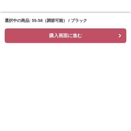
選択中の商品: 55-58（調節可能） / ブラック
選択中の商品: 55-58（調節可能） / ブラック
購入画面に進む
購入画面に進む
ハッティ
について
会社概要