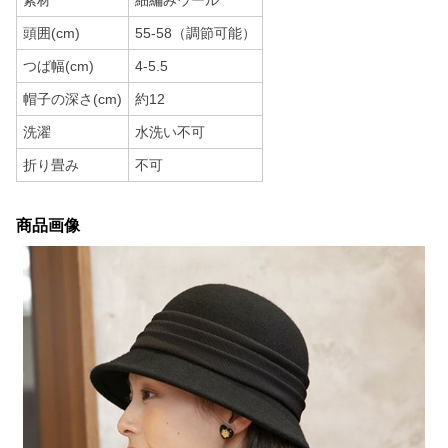
素材
細編みウール
頭囲(cm)
55-58（調節可能）
つば幅(cm)
4-5.5
帽子の深さ(cm)
約12
洗濯
水洗い不可
折り畳み
不可
商品画像