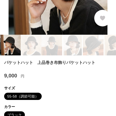
バケットハット 上品巻き布飾りバケットハット
9,000
円
サイズ
55-58（調節可能）
カラー
ブラック