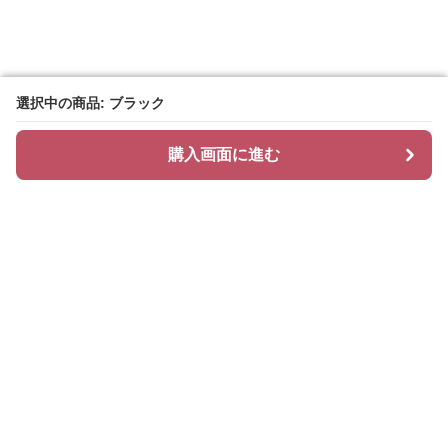
選択中の商品: ブラック
選択中の商品: ブラック
購入画面に進む
購入画面に進む
ハッティ
について