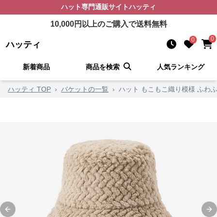
ハット
専門通販サイト
ハッティ
10,000
円以上のご購入で送料無料
0
0
ハッティ
新着商品
商品を検索
人気ランキング
ハッティ TOP
›
バケットの一覧
›
ハット もこもこ織り模様 ふわ
Previous slide
Ne