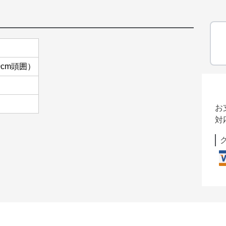
0cm頭囲）
お
対