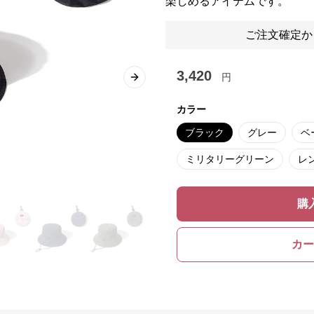
楽しめるアイテムです。
ご注文確定か
3,420
円
Next slide
カラー
ブラック
グレー
ベ
ミリタリーグリーン
レ
購
カー