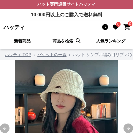
ハット
専門通販サイト
ハッティ
10,000
円以上のご購入で送料無料
0
0
ハッティ
新着商品
商品を検索
人気ランキング
ハッティ TOP
›
バケットの一覧
›
ハット シンプル編み目リブ バ
Previous slide
Ne