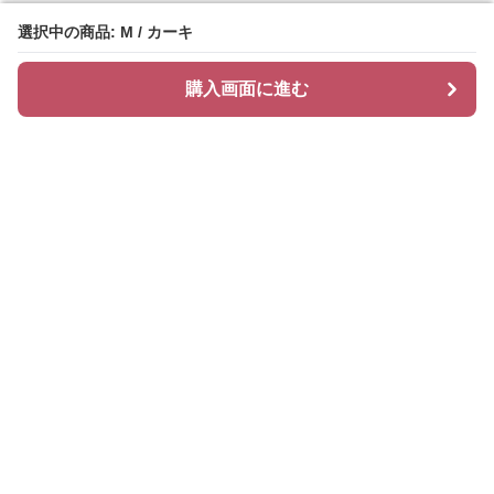
選択中の商品: M / カーキ
選択中の商品: M / カーキ
購入画面に進む
購入画面に進む
ハッティ
について
会社概要
利用規約