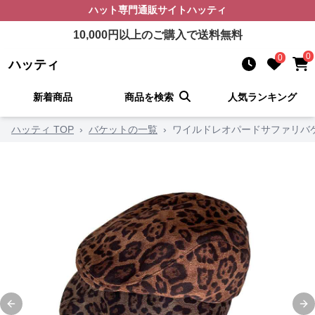
ハット
専門通販サイト
ハッティ
10,000
円以上のご購入で送料無料
0
0
ハッティ
新着商品
商品を検索
人気ランキング
ハッティ TOP
›
バケットの一覧
›
ワイルドレオパードサファリバ
Previous slide
Ne