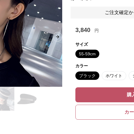
ご注文確定か
3,840
円
Next slide
サイズ
55-59cm
カラー
ブラック
ホワイト
購
カー