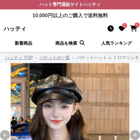
ハット
専門通販サイト
ハッティ
10,000
円以上のご購入で送料無料
0
0
ハッティ
新着商品
商品を検索
人気ランキング
ハッティ TOP
›
バケットの一覧
›
バケットハット レトロマリンキ
Previous slide
Ne