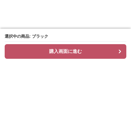
選択中の商品: ブラック
選択中の商品: ブラック
購入画面に進む
購入画面に進む
ハッティ
について