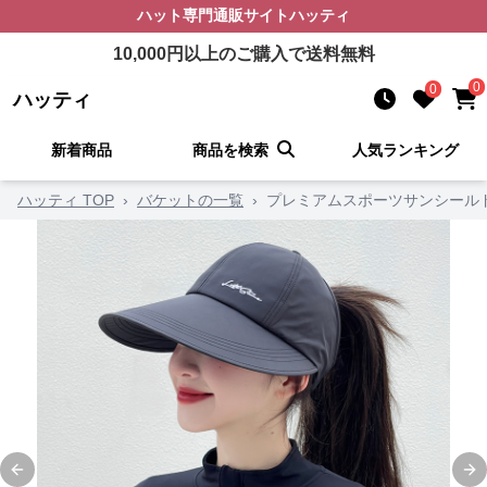
ハット
専門通販サイト
ハッティ
10,000
円以上のご購入で送料無料
0
0
ハッティ
新着商品
商品を検索
人気ランキング
ハッティ TOP
›
バケットの一覧
›
プレミアムスポーツサンシール
Previous slide
Ne