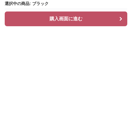
選択中の商品: ブラック
選択中の商品: ブラック
購入画面に進む
購入画面に進む
ハッティ
について
会社概要
利用規約