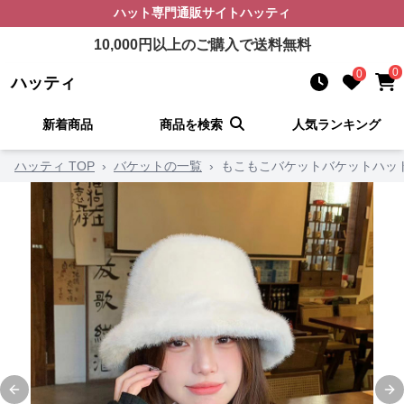
ハット
専門通販サイト
ハッティ
10,000
円以上のご購入で送料無料
0
0
ハッティ
新着商品
商品を検索
人気ランキング
ハッティ TOP
›
バケットの一覧
›
もこもこバケットバケットハッ
Previous slide
Ne