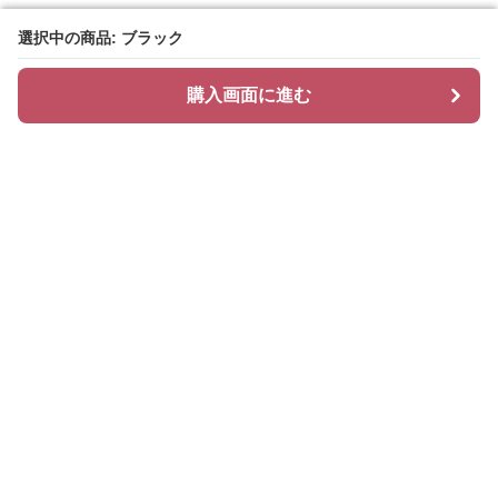
選択中の商品: ブラック
選択中の商品: ブラック
購入画面に進む
購入画面に進む
ハッティ
について
会社概要
利用規約