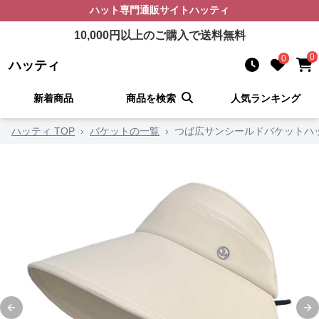
ハット
専門通販サイト
ハッティ
10,000
円以上のご購入で送料無料
0
0
ハッティ
新着商品
商品を検索
人気ランキング
ハッティ TOP
›
バケットの一覧
›
つば広サンシールドバケットハ
Previous slide
Ne