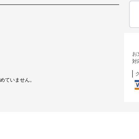
お
対
含めていません。