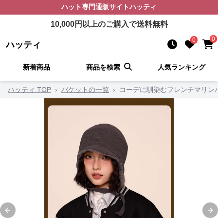
ハット
専門通販サイト
ハッティ
10,000
円以上のご購入で送料無料
0
0
ハッティ
新着商品
商品を検索
人気ランキング
ハッティ TOP
›
バケットの一覧
›
コーデに馴染むフレンチマリン
Previous slide
Ne