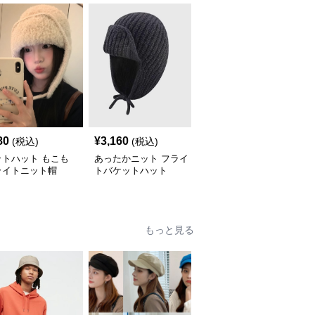
80
¥
3,160
¥
3,620
(税込)
(税込)
(税込)
ットハット もこも
あったかニット フライ
レトロ調フライトバケッ
ライトニット帽
トバケットハット
トハット
もっと見る