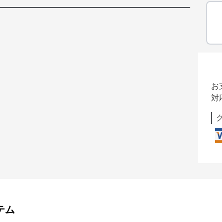
お
対
テム