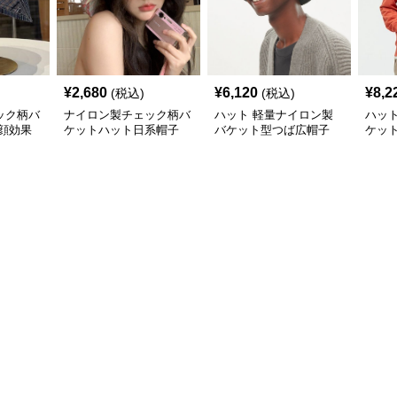
¥
2,680
¥
6,120
¥
8,2
(税込)
(税込)
ック柄バ
ナイロン製チェック柄バ
ハット 軽量ナイロン製
ハッ
顔効果
ケットハット日系帽子
バケット型つば広帽子
ケッ