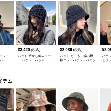
¥
3,420
¥
3,080
¥
3,0
(税込)
(税込)
ニット
ハット 透かし編みニッ
ハット もこもこ編み模
バケ
ット
ト バケットハット
様ニットバケットバケッ
こフ
トハット
イテム