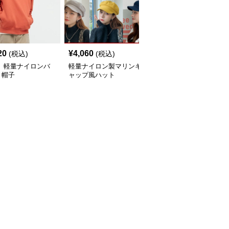
20
¥
4,060
¥
2,580
(税込)
(税込)
(税込)
ト 軽量ナイロンバ
軽量ナイロン製マリンキ
ハット 花柄刺繍付きナ
ト帽子
ャップ風ハット
イロンつば広帽子