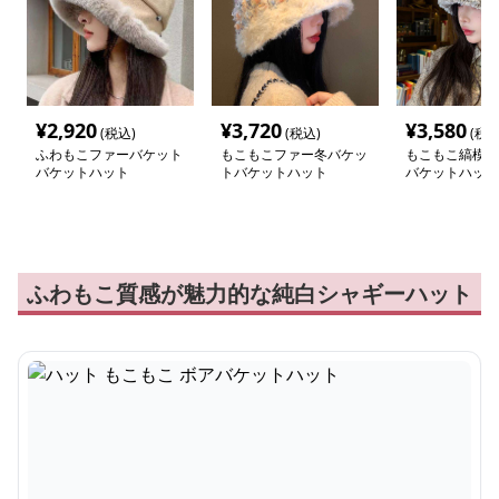
¥
2,920
¥
3,720
¥
3,580
(税込)
(税込)
(税込
ふわもこファーバケット
もこもこファー冬バケッ
もこもこ縞模様
バケットハット
トバケットハット
バケットハット
ふわもこ質感が魅力的な純白シャギーハット