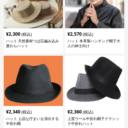
¥
2,300
¥
2,570
(税込)
(税込)
ハット 天然素材つば広編み込み
ハット 本革製ハンチング帽子大
麦わらハット
人の紳士向け
¥
2,340
¥
2,360
(税込)
(税込)
ハット 上品な佇まいを演出する
上質ウール中折れ帽子クラシッ
中折れ帽
ク中折れハット