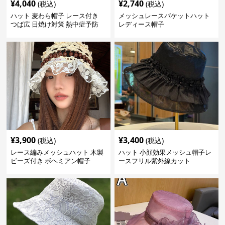
¥
4,040
¥
2,740
(税込)
(税込)
ハット 麦わら帽子 レース付き
メッシュレースバケットハット
つば広 日焼け対策 熱中症予防
レディース帽子
¥
3,900
¥
3,400
(税込)
(税込)
レース編みメッシュハット 木製
ハット 小顔効果メッシュ帽子レ
ビーズ付き ボヘミアン帽子
ースフリル紫外線カット