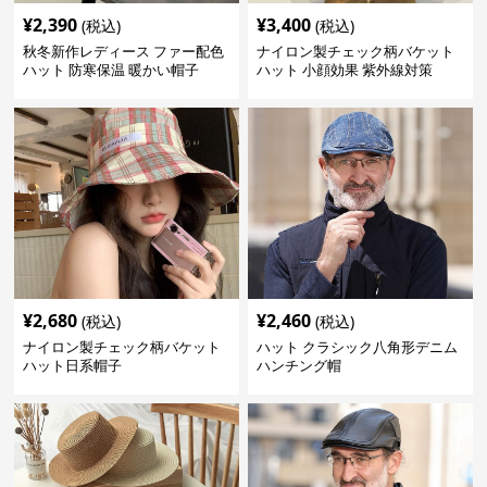
¥
2,390
¥
3,400
(税込)
(税込)
秋冬新作レディース ファー配色
ナイロン製チェック柄バケット
ハット 防寒保温 暖かい帽子
ハット 小顔効果 紫外線対策
¥
2,680
¥
2,460
(税込)
(税込)
ナイロン製チェック柄バケット
ハット クラシック八角形デニム
ハット日系帽子
ハンチング帽