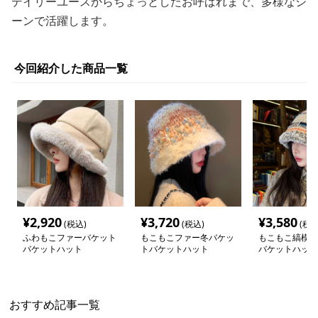
デイリーユースからちょっとしたお呼ばれまで、多様なシ
ーンで活躍します。
今回紹介した商品一覧
¥
2,920
¥
3,720
¥
3,580
(税込)
(税込)
(税込
ふわもこファーバケット
もこもこファー冬バケッ
もこもこ縞模様
バケットハット
トバケットハット
バケットハット
おすすめ記事一覧