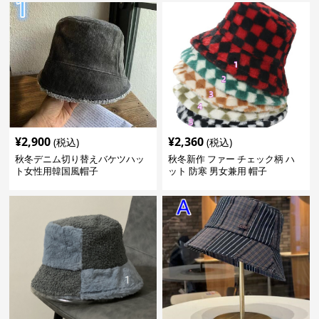
¥
2,900
¥
2,360
(税込)
(税込)
秋冬デニム切り替えバケツハッ
秋冬新作 ファー チェック柄 ハ
ト女性用韓国風帽子
ット 防寒 男女兼用 帽子