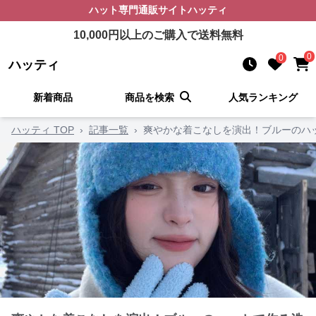
ハット
専門通販サイト
ハッティ
10,000
円以上のご購入で送料無料
0
0
ハッティ
新着商品
商品を検索
人気ランキング
ハッティ TOP
›
記事一覧
›
爽やかな着こなしを演出！ブルーのハ