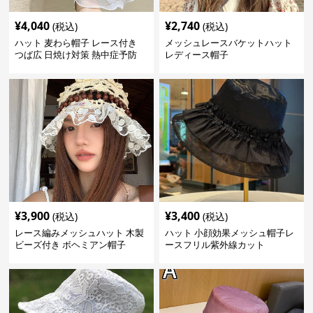
¥
4,040
¥
2,740
(税込)
(税込)
ハット 麦わら帽子 レース付き
メッシュレースバケットハット
つば広 日焼け対策 熱中症予防
レディース帽子
¥
3,900
¥
3,400
(税込)
(税込)
レース編みメッシュハット 木製
ハット 小顔効果メッシュ帽子レ
ビーズ付き ボヘミアン帽子
ースフリル紫外線カット