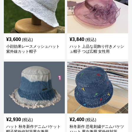
¥
3,600
¥
3,840
(税込)
(税込)
小顔効果レースメッシュハット
ハット 上品な花飾り付きメッシ
紫外線カット帽子
ュ帽子 つば広帽 女性用
¥
2,930
¥
2,400
(税込)
(税込)
ハット 秋冬新作デニムバケット
秋冬新作 恐竜刺繍デニムバケツ
帽子紫外線対策男女兼用
ハット 男女兼用 紫外線対策