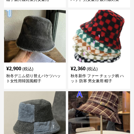
¥
2,900
¥
2,360
(税込)
(税込)
秋冬デニム切り替えバケツハッ
秋冬新作 ファー チェック柄 ハ
ト女性用韓国風帽子
ット 防寒 男女兼用 帽子