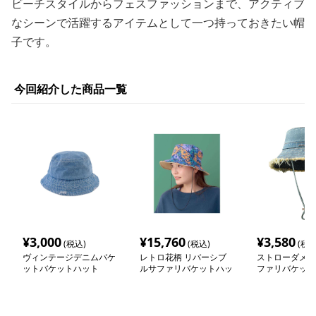
ビーチスタイルからフェスファッションまで、アクティブ
なシーンで活躍するアイテムとして一つ持っておきたい帽
子です。
今回紹介した商品一覧
¥
3,000
¥
15,760
¥
3,580
(税込)
(税込)
(税込
ヴィンテージデニムバケ
レトロ花柄 リバーシブ
ストローダメー
ットバケットハット
ルサファリバケットハッ
ファリバケット
ト