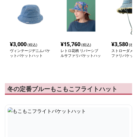
¥
3,000
¥
15,760
¥
3,580
(税込)
(税込)
(税込
ヴィンテージデニムバケ
レトロ花柄 リバーシブ
ストローダメー
ットバケットハット
ルサファリバケットハッ
ファリバケット
ト
冬の定番ブルーもこもこフライトハット