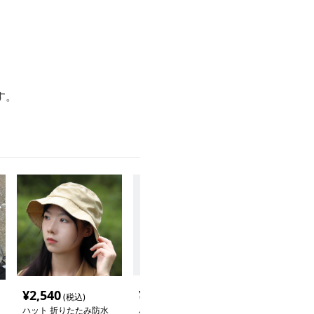
す。
¥
2,540
¥
5,680
¥
3,580
(税込)
(税込)
(税込
ハット 折りたたみ防水
ハット アウトドア用紐
バケットハット